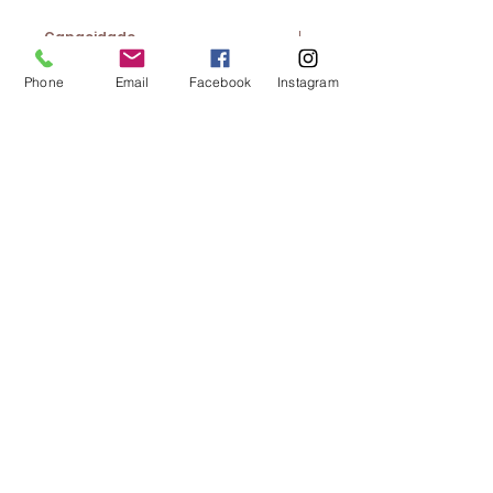
Capacidade
50ml
Phone
Email
Facebook
Instagram
CONTACTOS:
Av. 25 de Abril, Loja 11B |
2640-456
Mafra
Tel.:
261 812 795
* | Email:
geral@lojadaana.pt
*Chamada para a rede fixa nacional
PAGAMENTO SEGURO:
LEGAL:
Termos e Condições
Política de Privacidade
Livro de Reclamações
|
Para resolução de
conflitos de consumo
contacte:
www.centroarbitragemlisboa.pt