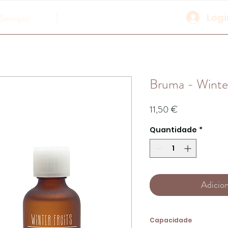
Logi
Serviços
Bruma - Winter
Preço
11,50 €
Quantidade
*
Adicion
Capacidade