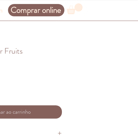
Comprar online
n
 Fruits
ar ao carrinho