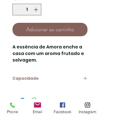
Adicionar ao carrinho
A essência de Amora enche a
casa com um aroma frutado e
selvagem.
Capacidade
12ml
Phone
Email
Facebook
Instagram
CONTACTOS:
Av. 25 de Abril, Loja 11B |
2640-456
Mafra
Tel.:
261 812 795
* | Email:
geral@lojadaana.pt
*Chamada para a rede fixa nacional