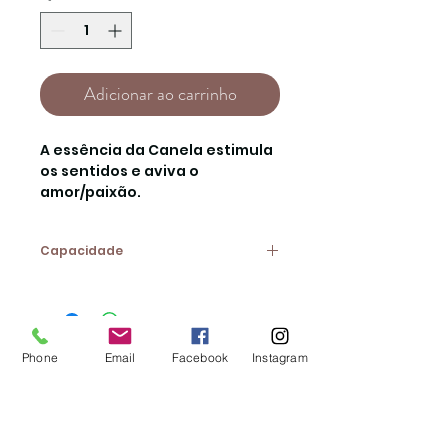
Adicionar ao carrinho
A essência da Canela estimula
os sentidos e aviva o
amor/paixão.
Capacidade
12ml
Phone
Email
Facebook
Instagram
CONTACTOS:
Av. 25 de Abril, Loja 11B |
2640-456
Mafra
Tel.:
261 812 795
* | Email:
geral@lojadaana.pt
*Chamada para a rede fixa nacional