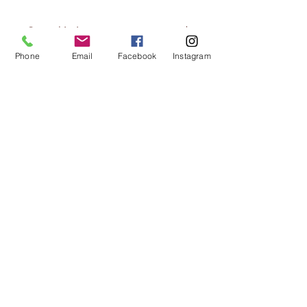
Capacidade
200ml
Phone
Email
Facebook
Instagram
CONTACTOS:
Av. 25 de Abril, Loja 11B |
2640-456
Mafra
Tel.:
261 812 795
* | Email:
geral@lojadaana.pt
*Chamada para a rede fixa nacional
PAGAMENTO SEGURO:
LEGAL:
Termos e Condições
Política de Privacidade
Livro de Reclamações
|
Para resolução de
conflitos de consumo
contacte:
www.centroarbitragemlisboa.pt