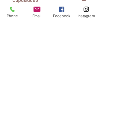
Capacidade
30gr
Phone
Email
Facebook
Instagram
CONTACTOS:
Av. 25 de Abril, Loja 11B |
2640-456
Mafra
Tel.:
261 812 795
* | Email:
geral@lojadaana.pt
*Chamada para a rede fixa nacional
PAGAMENTO SEGURO:
LEGAL:
Termos e Condições
Política de Privacidade
Livro de Reclamações
|
Para resolução de
conflitos de consumo
contacte:
www.centroarbitragemlisboa.pt
Copyright © 2021- Loja da Ana -
All rights reserved
Design:
A-Design