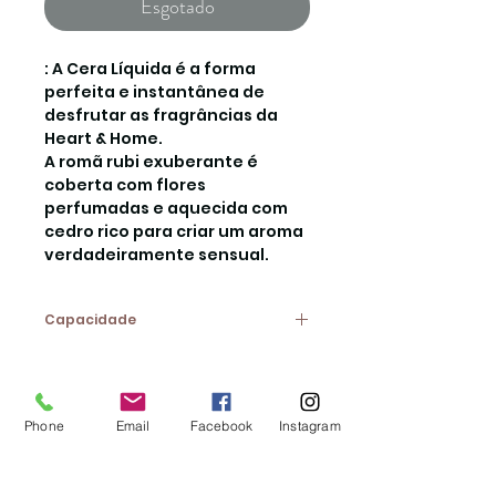
Esgotado
: A Cera Líquida é a forma
perfeita e instantânea de
desfrutar as fragrâncias da
Heart & Home.
A romã rubi exuberante é
coberta com flores
perfumadas e aquecida com
cedro rico para criar um aroma
verdadeiramente sensual.
Capacidade
26gr
Phone
Email
Facebook
Instagram
CONTACTOS:
Av. 25 de Abril, Loja 11B |
2640-456
Mafra