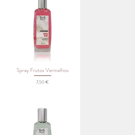
Spray Frutos Vermelhos
Preço
7,50 €