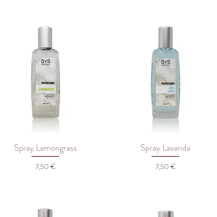
Spray Lemongrass
Spray Lavanda
Preço
Preço
7,50 €
7,50 €