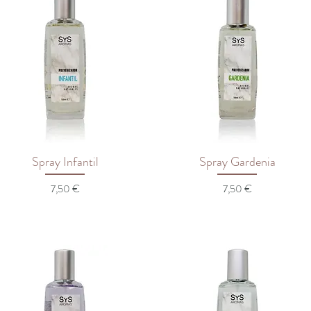
Spray Infantil
Spray Gardenia
Preço
Preço
7,50 €
7,50 €