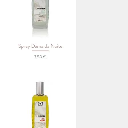
Spray Dama da Noite
Preço
7,50 €