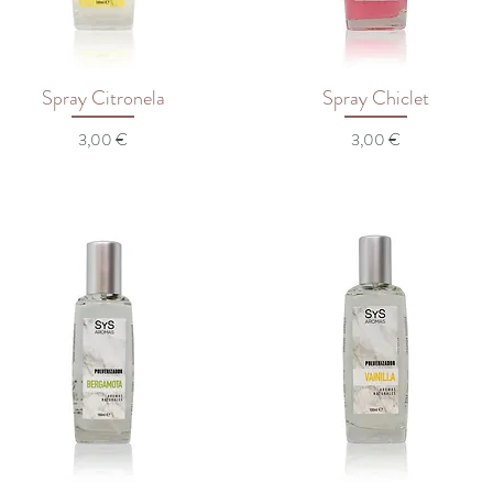
Spray Citronela
Spray Chiclet
Preço
Preço
3,00 €
3,00 €