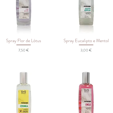
Spray Flor de Lótus
Spray Eucalipto e Mentol
Preço
Preço
7,50 €
3,00 €