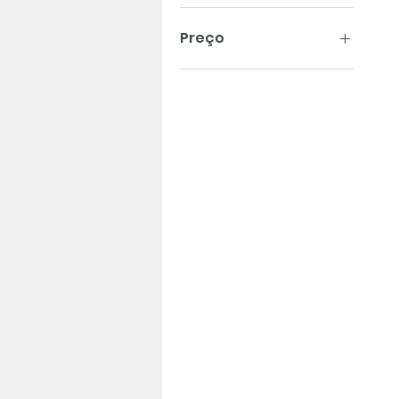
Preço
€ 3
€ 14