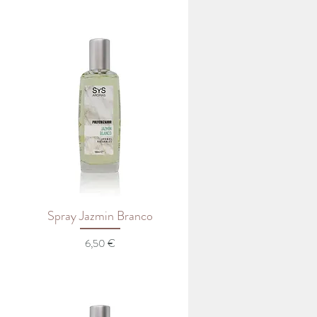
Spray Jazmin Branco
Preço
6,50 €