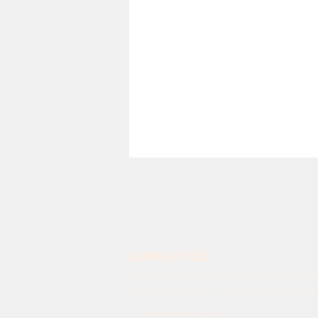
CONTACTOS:
Av. 25 de Abril, Loja 11B | 2640-456
Tel.: 261 812 795* | Email:
geral@loj
*Chamada para a rede fixa nacional