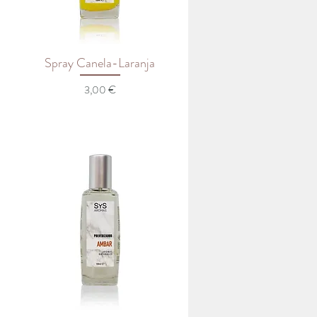
Spray Canela-Laranja
Preço
3,00 €